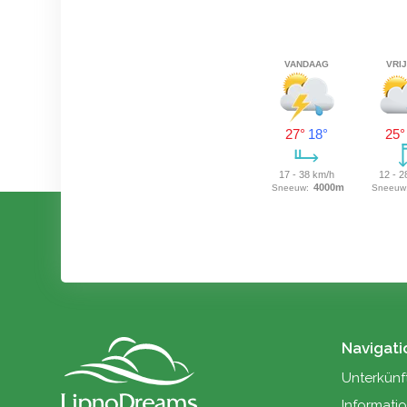
Es sind noch verschiedene Unterkünfte im
beliebten Monat Februar verfügbar. Buchen Si
schnell, um noch in dieser Saison einen
schönen Wintersporturlaub zu genießen.
Außerdem hat die Reservierung für den
kommenden Sommer begonnen und es werd
bereits Reservierungen für Weihnachten 2026
und/oder Silvester 2026/2027 vorgenommen.
Navigati
Unterkünf
Informati