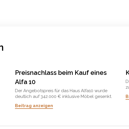
n
Preisnachlass beim Kauf eines
K
Alfa 10
D
z
Der Angebotspreis für das Haus Alfa10 wurde
E
B
deutlich auf 342.000 € inklusive Möbel gesenkt.
m
Diese Alfa-Immobilie befindet sich auf einem
Beitrag anzeigen
großen Grundstück von 1.005 m² mit herrlichem
Blick auf die Umgebung. Diese Immobilie
verfügt zusätzlich über eine Garage anstelle
eines Carports. Die Immobilie befindet sich in