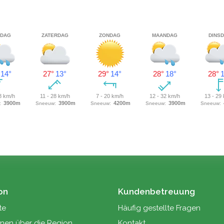
ausgezeichnetem Zustand und wurde von den
derzeitigen Eigentümern nur als Ferienhaus
genutzt und nie vermietet. Klicken Sie
hier
für
weitere Informationen und Fotos.
e
en
on
Kundenbetreuung
te
Häufig gestellte Fragen
onen über die Region
Kontakt