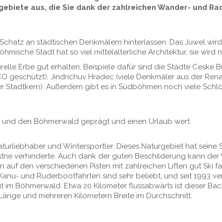
biete aus, die Sie dank der zahlreichen Wander- und Rad
chatz an städtischen Denkmälern hinterlassen. Das Juwel wird
hmische Stadt hat so viel mittelalterliche Architektur, sie wird
lle Erbe gut erhalten. Beispiele dafür sind die Städte Ceske Bu
CO geschützt), Jindrichuv Hradec (viele Denkmäler aus der Ren
 Stadtkern). Außerdem gibt es in Südböhmen noch viele Schlös
ee und den Böhmerwald geprägt und einen Urlaub wert.
turliebhaber und Wintersportler. Dieses Naturgebiet hat seine 
ustrie verhinderte. Auch dank der guten Beschilderung kann de
 auf den verschiedenen Pisten mit zahlreichen Liften gut Ski f
, Kanu- und Ruderbootfahrten sind sehr beliebt, und seit 1993 
 im Böhmerwald. Etwa 20 Kilometer flussabwärts ist dieser Bac
änge und mehreren Kilometern Breite im Durchschnitt.