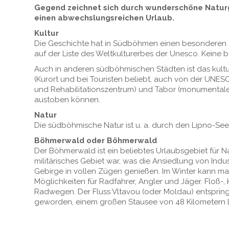
Gegend zeichnet sich durch wunderschöne Naturge
einen abwechslungsreichen Urlaub.
Kultur
Die Geschichte hat in Südböhmen einen besonderen S
auf der Liste des Weltkulturerbes der Unesco. Keine bö
Auch in anderen südböhmischen Städten ist das kulture
(Kurort und bei Touristen beliebt, auch von der UNES
und Rehabilitationszentrum) und Tabor (monumentaler
austoben können.
Natur
Die südböhmische Natur ist u. a. durch den Lipno-S
Böhmerwald oder Böhmerwald
Der Böhmerwald ist ein beliebtes Urlaubsgebiet für Na
militärisches Gebiet war, was die Ansiedlung von Ind
Gebirge in vollen Zügen genießen. Im Winter kann man
Möglichkeiten für Radfahrer, Angler und Jäger. Floß-
Radwegen. Der Fluss Vltavou (oder Moldau) entspringt
geworden, einem großen Stausee von 48 Kilometern L