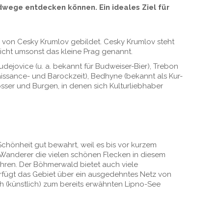
wege entdecken können. Ein ideales Ziel für
 von Cesky Krumlov gebildet. Cesky Krumlov steht
 nicht umsonst das kleine Prag genannt.
dejovice (u. a. bekannt für Budweiser-Bier), Trebon
aissance- und Barockzeit), Bedhyne (bekannt als Kur-
ser und Burgen, in denen sich Kulturliebhaber
Schönheit gut bewahrt, weil es bis vor kurzem
r Wanderer die vielen schönen Flecken in diesem
ahren. Der Böhmerwald bietet auch viele
verfügt das Gebiet über ein ausgedehntes Netz von
h (künstlich) zum bereits erwähnten Lipno-See